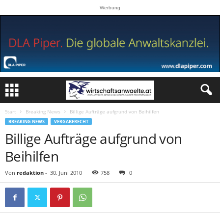
Werbung
Start
Breaking News
Billige Aufträge aufgrund von Beihilfen
BREAKING NEWS
VERGABERECHT
Billige Aufträge aufgrund von
Beihilfen
Von
redaktion
-
30. Juni 2010
758
0