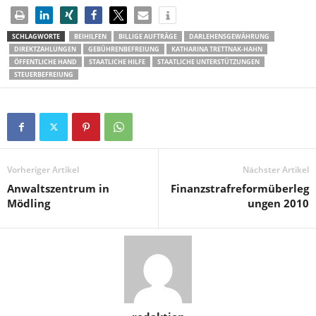
SCHLAGWORTE
BEIHILFEN
BILLIGE AUFTRÄGE
DARLEHENSGEWÄHRUNG
DIREKTZAHLUNGEN
GEBÜHRENBEFREIUNG
KATHARINA TRETTNAK-HAHN
ÖFFENTLICHE HAND
STAATLICHE HILFE
STAATLICHE UNTERSTÜTZUNGEN
STEUERBEFREIUNG
Vorheriger Artikel
Nächster Artikel
Anwaltszentrum in
Finanzstrafreformüberleg
Mödling
ungen 2010