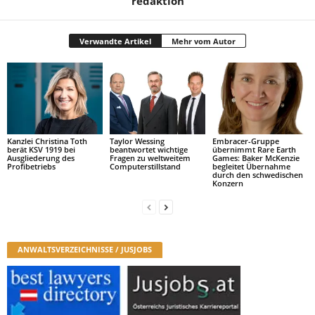
redaktion
Verwandte Artikel
Mehr vom Autor
Kanzlei Christina Toth
Taylor Wessing
Embracer-Gruppe
berät KSV 1919 bei
beantwortet wichtige
übernimmt Rare Earth
Ausgliederung des
Fragen zu weltweitem
Games: Baker McKenzie
Profibetriebs
Computerstillstand
begleitet Übernahme
durch den schwedischen
Konzern
ANWALTSVERZEICHNISSE / JUSJOBS