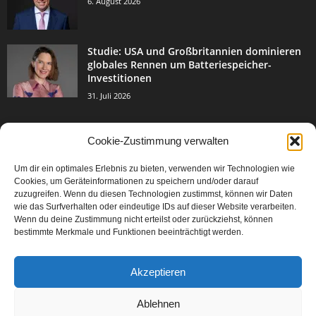
6. August 2026
Studie: USA und Großbritannien dominieren
globales Rennen um Batteriespeicher-
Investitionen
31. Juli 2026
Cookie-Zustimmung verwalten
BELIEBTE KATEGORIE
Um dir ein optimales Erlebnis zu bieten, verwenden wir Technologien wie
3004
Events & Success
Cookies, um Geräteinformationen zu speichern und/oder darauf
2067
zuzugreifen. Wenn du diesen Technologien zustimmst, können wir Daten
Breaking News
wie das Surfverhalten oder eindeutige IDs auf dieser Website verarbeiten.
1978
Aktuelles
Wenn du deine Zustimmung nicht erteilst oder zurückziehst, können
bestimmte Merkmale und Funktionen beeinträchtigt werden.
846
Featured Article
567
Karriere
Akzeptieren
302
Legal Articles
229
Leitartikel
Ablehnen