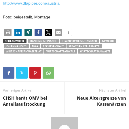
http://www.dlapiper.com/austria
Foto: beigestellt, Montage
SCHLAGWORTE
BANKING & FINANCE
DLA PIPER WEISS-TESSBACH
GEWERBE
JOHANNA HÖLTL
M&A
RECHTSANWALT
SEBASTIAN KELLERMAYR
WIRTSCHAFTSANWAELTE.AT
WIRTSCHAFTSANWALT
WIRTSCHAFTSANWÄLTE
Vorheriger Artikel
Nächster Artikel
CHSH berät OMV bei
Neue Altersgrenze von
Anteilsaufstockung
Kassenärzten