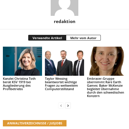
redaktion
Verwandte Artikel
Mehr vom Autor
Kanzlei Christina Toth
Taylor Wessing
Embracer-Gruppe
berät KSV 1919 bei
beantwortet wichtige
übernimmt Rare Earth
Ausgliederung des
Fragen zu weltweitem
Games: Baker McKenzie
Profibetriebs
Computerstillstand
begleitet Übernahme
durch den schwedischen
Konzern
ANWALTSVERZEICHNISSE / JUSJOBS