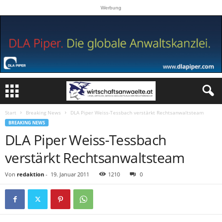
Werbung
Start
Breaking News
DLA Piper Weiss-Tessbach verstärkt Rechtsanwaltsteam
BREAKING NEWS
DLA Piper Weiss-Tessbach
verstärkt Rechtsanwaltsteam
Von
redaktion
-
19. Januar 2011
1210
0