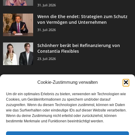
31. Juli 2026
Wenn die Ehe endet: Strategien zum Schutz
von Vermögen und Unternehmen
31. Juli 2026
Schönherr berät bei Refinanzierung von
Constantia Flexibles
23. Juli 2026
Cookie-Zustimmung verwalten
BELIEBTE KATEGORIE
Um dir ein optimales Erlebnis zu bieten, verwenden wir Technologien wie
3002
Events & Success
Cookies, um Geräteinformationen zu speichern und/oder darauf
2067
zuzugreifen. Wenn du diesen Technologien zustimmst, können wir Daten
Breaking News
wie das Surfverhalten oder eindeutige IDs auf dieser Website verarbeiten.
1976
Aktuelles
Wenn du deine Zustimmung nicht erteilst oder zurückziehst, können
bestimmte Merkmale und Funktionen beeinträchtigt werden.
846
Featured Article
567
Karriere