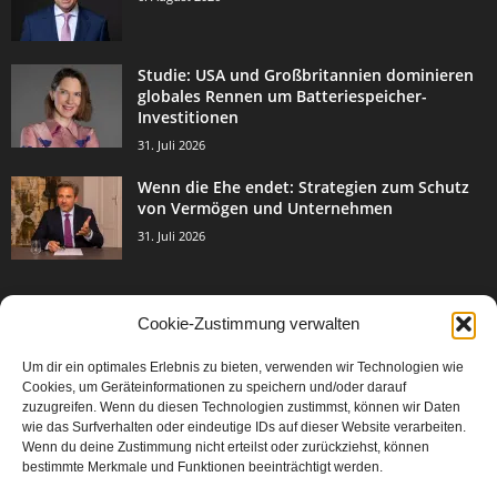
Studie: USA und Großbritannien dominieren
globales Rennen um Batteriespeicher-
Investitionen
31. Juli 2026
Wenn die Ehe endet: Strategien zum Schutz
von Vermögen und Unternehmen
31. Juli 2026
Cookie-Zustimmung verwalten
BELIEBTE KATEGORIE
Um dir ein optimales Erlebnis zu bieten, verwenden wir Technologien wie
3003
Events & Success
Cookies, um Geräteinformationen zu speichern und/oder darauf
2067
zuzugreifen. Wenn du diesen Technologien zustimmst, können wir Daten
Breaking News
wie das Surfverhalten oder eindeutige IDs auf dieser Website verarbeiten.
1977
Aktuelles
Wenn du deine Zustimmung nicht erteilst oder zurückziehst, können
bestimmte Merkmale und Funktionen beeinträchtigt werden.
846
Featured Article