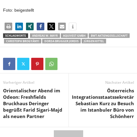
Foto: beigestellt
SCHLAGWORTE
ANDREAS W. MAYR
AQUIVEST GMBH
BWT AKTIENGESELLSCHAFT
CHRISTOPH BROGYÁNYI
DORDA BRUGGER JORDIS
JÜRGEN KITTEL
Vorheriger Artikel
Nächster Artikel
Orientalischer Abend im
Österreichs
Odeon: Freshfields
Integrationsstaatssekretär
Bruckhaus Deringer
Sebastian Kurz zu Besuch
begrüßt Farid Sigari-Majd
im Istanbuler Büro von
als neuen Partner
Schönherr