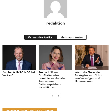
redaktion
Verwandte Artikel
Mehr vom Autor
fwp berät HYPO NOE bei
Studie: USA und
Wenn die Ehe endet:
Verkauf
Großbritannien
Strategien zum Schutz
dominieren globales
von Vermögen und
Rennen um
Unternehmen
Batteriespeicher-
Investitionen
ANWALTSVERZEICHNISSE / JUSJOBS