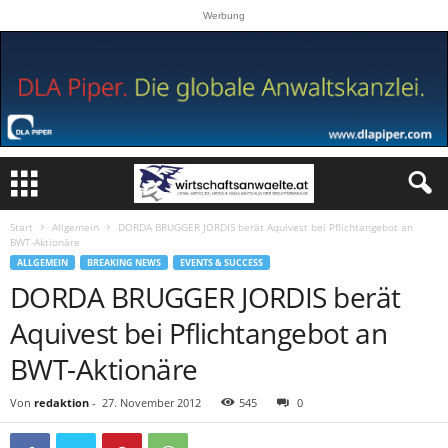
Werbung
Start
Allgemein
DORDA BRUGGER JORDIS berät Aquivest bei Pflichtangebot an
BWT-Aktionäre
ALLGEMEIN
BREAKING NEWS
EVENTS & SUCCESS
DORDA BRUGGER JORDIS berät
Aquivest bei Pflichtangebot an
BWT-Aktionäre
Von
redaktion
-
27. November 2012
545
0