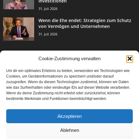
Investitionen
31. Juli 2026
Wenn die Ehe endet: Strategien zum Schutz
von Vermögen und Unternehmen
31. Juli 2026
Cookie-Zustimmung verwalten
BELIEBTE KATEGORIE
Um dir ein optimales Erlebnis zu bieten, verwenden wir Technologien wie
3003
Events & Success
Cookies, um Geräteinformationen zu speichern und/oder darauf
2067
zuzugreifen. Wenn du diesen Technologien zustimmst, können wir Daten
Breaking News
wie das Surfverhalten oder eindeutige IDs auf dieser Website verarbeiten.
1977
Aktuelles
Wenn du deine Zustimmung nicht erteilst oder zurückziehst, können
bestimmte Merkmale und Funktionen beeinträchtigt werden.
846
Featured Article
567
Karriere
Akzeptieren
302
Legal Articles
229
Leitartikel
Ablehnen