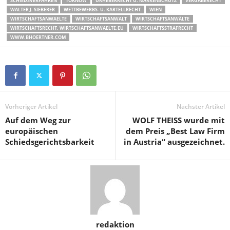
SCHIEDSVERFAHREN
TOKNOW
URHEBERRECHT U. MARKENSCHUTZ
VERGABERECHT
WALTER J. SIEBERER
WETTBEWERBS- U. KARTELLRECHT
WIEN
WIRTSCHAFTSANWAELTE
WIRTSCHAFTSANWALT
WIRTSCHAFTSANWÄLTE
WIRTSCHAFTSRECHT. WIRTSCHAFTSANWAELTE.EU
WIRTSCHAFTSSTRAFRECHT
WWW.BHOERTNER.COM
Vorheriger Artikel
Nächster Artikel
Auf dem Weg zur
WOLF THEISS wurde mit
europäischen
dem Preis „Best Law Firm
Schiedsgerichtsbarkeit
in Austria“ ausgezeichnet.
redaktion