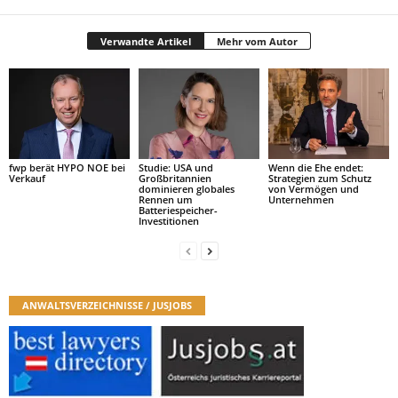
Verwandte Artikel
Mehr vom Autor
fwp berät HYPO NOE bei
Studie: USA und
Wenn die Ehe endet:
Verkauf
Großbritannien
Strategien zum Schutz
dominieren globales
von Vermögen und
Rennen um
Unternehmen
Batteriespeicher-
Investitionen
ANWALTSVERZEICHNISSE / JUSJOBS