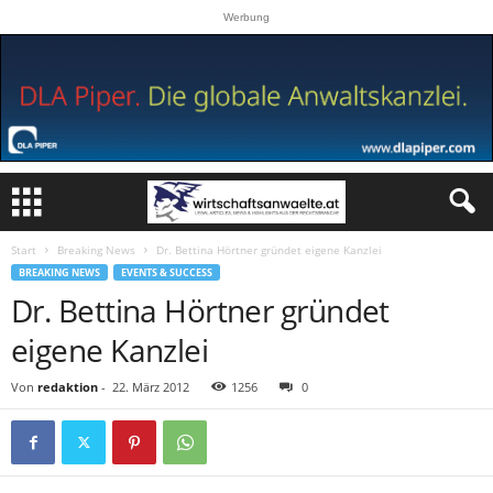
Werbung
Start
Breaking News
Dr. Bettina Hörtner gründet eigene Kanzlei
BREAKING NEWS
EVENTS & SUCCESS
Dr. Bettina Hörtner gründet
eigene Kanzlei
Von
redaktion
-
22. März 2012
1256
0