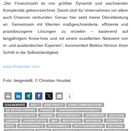
„Der Finanzmarkt ist von größter Dynamik und wachsender
Komplexität gekennzeichnet. Damit sind für Unternehmen vor allem
auch Chancen verbunden. Genau hier setzt meine Dienstleistung
an: Gemeinsam mit Klienten maßgeschneiderte, effiziente und
praxisbezogene Lösungen zu erzielen – basierend auf
langjährigem Know-how und mit einem exzellenten Netzwerk von
in- und ausländischen Experten“, kommentiert Bettina Hörtner ihren
Schritt in die Selbstständigkeit.
www.bhoertner.com
Foto: beigestellt, © Christian Houdek
SCHLAGWORTE
AGB´S
ARBEITSRECHT
DIEMA COMMUNICATIONS
DR. BETTINA HÖRTNER
FINANZEN
FINANZMARKTAUFSICHTSRECHT
GESELLSCHAFTSRECHT
GEWERBE
HAFTUNGSRECHT
INFORMATION
INSOLVENZ
KARRIERE
LIEGENSCHAFTEN
M&A
NEUE KANZLEI
NEW MEDIA
ÖSTERREICH
RECHT
RECHTSANWAELTE
RECHTSANWALT
RECHTSINFORMATION
RECHTSINO