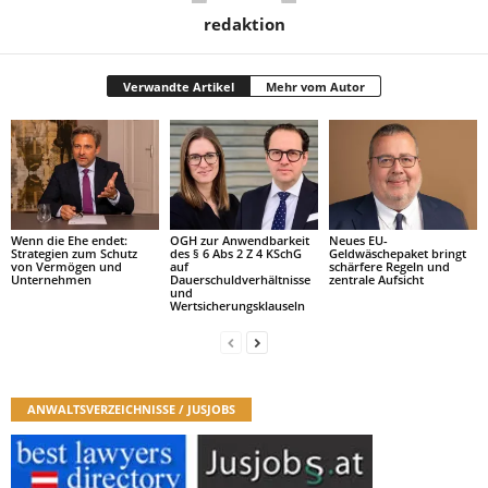
redaktion
Verwandte Artikel
Mehr vom Autor
Wenn die Ehe endet:
OGH zur Anwendbarkeit
Neues EU-
Strategien zum Schutz
des § 6 Abs 2 Z 4 KSchG
Geldwäschepaket bringt
von Vermögen und
auf
schärfere Regeln und
Unternehmen
Dauerschuldverhältnisse
zentrale Aufsicht
und
Wertsicherungsklauseln
ANWALTSVERZEICHNISSE / JUSJOBS