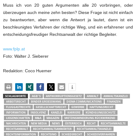
Muss ich von 20 guten Argumenten alle 20 vorbringen, oder
überzeugen auch meine zehn besten? Diese Frage ist nicht einfach
zu beantworten, aber wenn die Antwort ja lautet, dann ist ein
beschleunigtes Verfahren der richtige Weg, und ein erfahrener und
entscheidungsfreudiger Rechtsanwalt der richtige Begleiter.
www.fplp.at
Foto: Walter J. Sieberer
Redaktion: Coco Huemer
SCHLAGWORTE
AGB´S
ANTIKORRUPTIONSGESETZ
ANWALT
ANWALTSKANZLEI
ARBEITSRECHT
BINDER GROESSWANG
DIEMA COMMUNICATIONS
FINANZEN
FLUGGASTRECHTE
GESELLSCHAFTSRECHT
GEWERBE
HAFTUNGSRECHT
INFORMATION
INSOLVENZ
KANZLEI
KARRIERE
KÜNDIGUNGSSCHUTZ
LIEGENSCHAFTEN
M&A
MAGAZIN
MIETZINSMINDERUNG RÜCKWIRKEND
NACHRICHTEN
NEW MEDIA
NEWS
ÖSTERREICH
RECHT
RECHTSANWAELTE
RECHTSANWALT
RECHTSANWALTSANWÄRTER
RECHTSANWALTSKANZLEI
RECHTSINFORMATION
RECHTSINO
SCHIEDSRECHT
SCHIEDSVERFAHREN