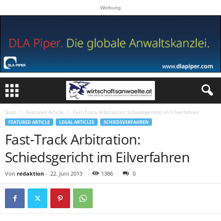
Werbung
Start
Featured Article
Fast-Track Arbitration: Schiedsgericht im Eilverfahren
FEATURED ARTICLE
LEGAL ARTICLES
SCHIEDSVERFAHREN
Fast-Track Arbitration:
Schiedsgericht im Eilverfahren
Von
redaktion
-
22. Juni 2013
1386
0