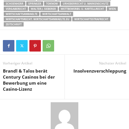
SCHOENHERR
SPRINGER
TOKNOW
URHEBERRECHT U. MARKENSCHUTZ
VERGABERECHT
WALTER J. SIEBERER
WETTBEWERBS- U. KARTELLRECHT
WIEN
WIRTSCHAFTSANWAELTE
WIRTSCHAFTSANWALT
WIRTSCHAFTSRECHT. WIRTSCHAFTSANWAELTE.EU
WIRTSCHAFTSSTRAFRECHT
ZEITSCHRIFT
Vorheriger Artikel
Nächster Artikel
Brandl & Talos berät
Insolvenzverschleppung
Century Casinos bei der
Bewerbung um eine
Casino-Lizenz