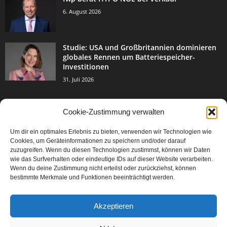
6. August 2026
Studie: USA und Großbritannien dominieren
globales Rennen um Batteriespeicher-
Investitionen
31. Juli 2026
Cookie-Zustimmung verwalten
BELIEBTE KATEGORIE
Um dir ein optimales Erlebnis zu bieten, verwenden wir Technologien wie
3004
Events & Success
Cookies, um Geräteinformationen zu speichern und/oder darauf
2067
zuzugreifen. Wenn du diesen Technologien zustimmst, können wir Daten
Breaking News
wie das Surfverhalten oder eindeutige IDs auf dieser Website verarbeiten.
1978
Aktuelles
Wenn du deine Zustimmung nicht erteilst oder zurückziehst, können
bestimmte Merkmale und Funktionen beeinträchtigt werden.
846
Featured Article
567
Karriere
Akzeptieren
302
Legal Articles
229
Leitartikel