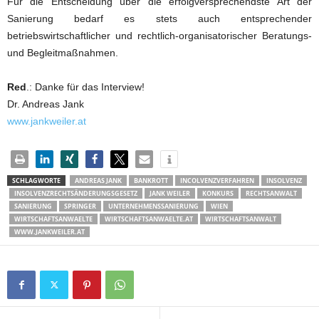
Für die Entscheidung über die erfolgversprechendste Art der
Sanierung bedarf es stets auch entsprechender
betriebswirtschaftlicher und rechtlich-organisatorischer Beratungs-
und Begleitmaßnahmen.
Red
.: Danke für das Interview!
Dr. Andreas Jank
www.jankweiler.at
SCHLAGWORTE
ANDREAS JANK
BANKROTT
INCOLVENZVERFAHREN
INSOLVENZ
INSOLVENZRECHTSÄNDERUNGSGESETZ
JANK WEILER
KONKURS
RECHTSANWALT
SANIERUNG
SPRINGER
UNTERNEHMENSSANIERUNG
WIEN
WIRTSCHAFTSANWAELTE
WIRTSCHAFTSANWAELTE.AT
WIRTSCHAFTSANWALT
WWW.JANKWEILER.AT