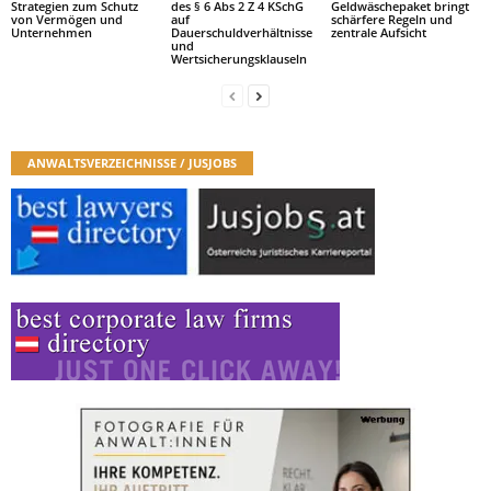
Strategien zum Schutz
des § 6 Abs 2 Z 4 KSchG
Geldwäschepaket bringt
von Vermögen und
auf
schärfere Regeln und
Unternehmen
Dauerschuldverhältnisse
zentrale Aufsicht
und
Wertsicherungsklauseln
ANWALTSVERZEICHNISSE / JUSJOBS