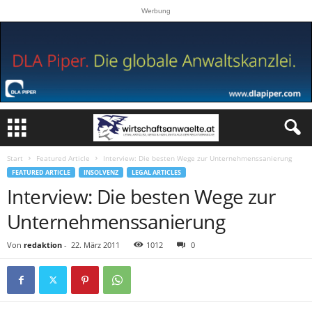
Werbung
Start
Featured Article
Interview: Die besten Wege zur Unternehmenssanierung
FEATURED ARTICLE
INSOLVENZ
LEGAL ARTICLES
Interview: Die besten Wege zur
Unternehmenssanierung
Von
redaktion
-
22. März 2011
1012
0