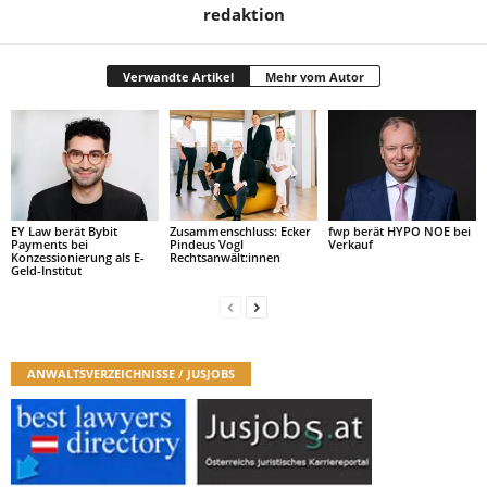
redaktion
Verwandte Artikel
Mehr vom Autor
EY Law berät Bybit
Zusammenschluss: Ecker
fwp berät HYPO NOE bei
Payments bei
Pindeus Vogl
Verkauf
Konzessionierung als E-
Rechtsanwält:innen
Geld-Institut
ANWALTSVERZEICHNISSE / JUSJOBS