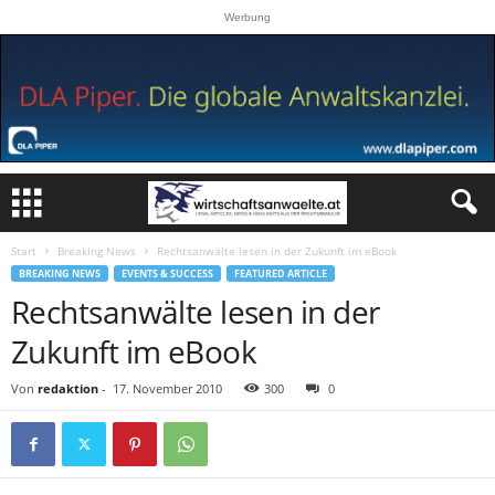
Werbung
Start
Breaking News
Rechtsanwälte lesen in der Zukunft im eBook
BREAKING NEWS
EVENTS & SUCCESS
FEATURED ARTICLE
Rechtsanwälte lesen in der
Zukunft im eBook
Von
redaktion
-
17. November 2010
300
0