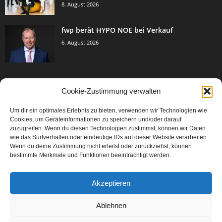
8. August 2026
fwp berät HYPO NOE bei Verkauf
6. August 2026
Cookie-Zustimmung verwalten
BELIEBTE KATEGORIE
Um dir ein optimales Erlebnis zu bieten, verwenden wir Technologien wie
3005
Events & Success
Cookies, um Geräteinformationen zu speichern und/oder darauf
2067
zuzugreifen. Wenn du diesen Technologien zustimmst, können wir Daten
Breaking News
wie das Surfverhalten oder eindeutige IDs auf dieser Website verarbeiten.
1979
Aktuelles
Wenn du deine Zustimmung nicht erteilst oder zurückziehst, können
bestimmte Merkmale und Funktionen beeinträchtigt werden.
846
Featured Article
567
Karriere
Akzeptieren
302
Legal Articles
229
Leitartikel
Ablehnen