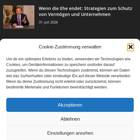
Wenn die Ehe endet: Strategien zum Schutz
von Vermögen und Unternehmen
31. Juli 2026
Cookie-Zustimmung verwalten
BELIEBTE KATEGORIE
Um dir ein optimales Erlebnis zu bieten, verwenden wir Technologien wie
3003
Events & Success
Cookies, um Geräteinformationen zu speichern und/oder darauf
2067
zuzugreifen. Wenn du diesen Technologien zustimmst, können wir Daten
Breaking News
wie das Surfverhalten oder eindeutige IDs auf dieser Website verarbeiten.
1977
Aktuelles
Wenn du deine Zustimmung nicht erteilst oder zurückziehst, können
bestimmte Merkmale und Funktionen beeinträchtigt werden.
846
Featured Article
567
Karriere
Akzeptieren
302
Legal Articles
229
Leitartikel
Ablehnen
Einstellungen ansehen