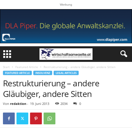
Werbung
Start
Featured Article
Restrukturierung – andere Gläubiger, andere Sitten
FEATURED ARTICLE
INSOLVENZ
LEGAL ARTICLES
Restrukturierung – andere
Gläubiger, andere Sitten
Von
redaktion
-
19. Juni 2013
2034
0