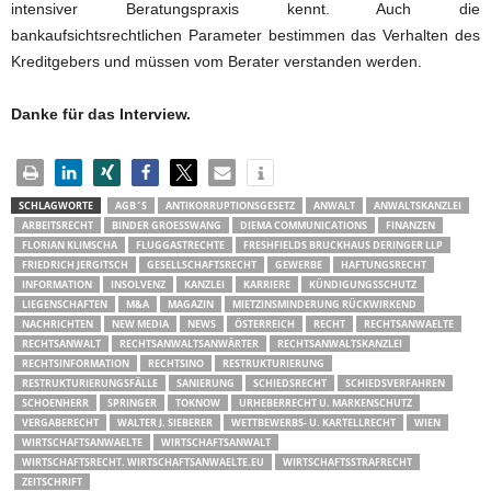
intensiver Beratungspraxis kennt. Auch die
bankaufsichtsrechtlichen Parameter bestimmen das Verhalten des
Kreditgebers und müssen vom Berater verstanden werden.
Danke für das Interview.
SCHLAGWORTE
AGB´S
ANTIKORRUPTIONSGESETZ
ANWALT
ANWALTSKANZLEI
ARBEITSRECHT
BINDER GROESSWANG
DIEMA COMMUNICATIONS
FINANZEN
FLORIAN KLIMSCHA
FLUGGASTRECHTE
FRESHFIELDS BRUCKHAUS DERINGER LLP
FRIEDRICH JERGITSCH
GESELLSCHAFTSRECHT
GEWERBE
HAFTUNGSRECHT
INFORMATION
INSOLVENZ
KANZLEI
KARRIERE
KÜNDIGUNGSSCHUTZ
LIEGENSCHAFTEN
M&A
MAGAZIN
MIETZINSMINDERUNG RÜCKWIRKEND
NACHRICHTEN
NEW MEDIA
NEWS
ÖSTERREICH
RECHT
RECHTSANWAELTE
RECHTSANWALT
RECHTSANWALTSANWÄRTER
RECHTSANWALTSKANZLEI
RECHTSINFORMATION
RECHTSINO
RESTRUKTURIERUNG
RESTRUKTURIERUNGSFÄLLE
SANIERUNG
SCHIEDSRECHT
SCHIEDSVERFAHREN
SCHOENHERR
SPRINGER
TOKNOW
URHEBERRECHT U. MARKENSCHUTZ
VERGABERECHT
WALTER J. SIEBERER
WETTBEWERBS- U. KARTELLRECHT
WIEN
WIRTSCHAFTSANWAELTE
WIRTSCHAFTSANWALT
WIRTSCHAFTSRECHT. WIRTSCHAFTSANWAELTE.EU
WIRTSCHAFTSSTRAFRECHT
ZEITSCHRIFT