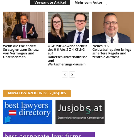
Verwandte Artikel
Mehr vom Autor
Wenn die Ehe endet:
OGH zur Anwendbarkeit
Neues EU-
Strategien zum Schutz
des § 6 Abs 2 Z 4 KSchG
Geldwäschepaket bringt
von Vermögen und
auf
schärfere Regeln und
Unternehmen
Dauerschuldverhältnisse
zentrale Aufsicht
und
Wertsicherungsklauseln
ANWALTSVERZEICHNISSE / JUSJOBS