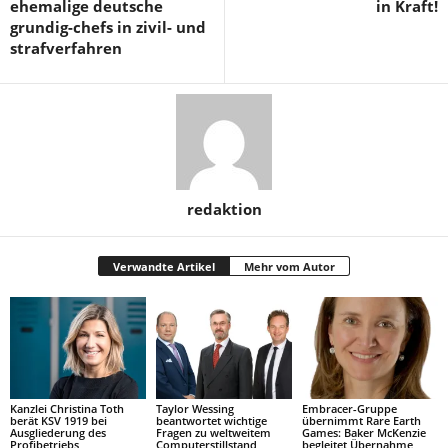
ehemalige deutsche
in Kraft!
grundig-chefs in zivil- und
strafverfahren
redaktion
Verwandte Artikel
Mehr vom Autor
Kanzlei Christina Toth
Taylor Wessing
Embracer-Gruppe
berät KSV 1919 bei
beantwortet wichtige
übernimmt Rare Earth
Ausgliederung des
Fragen zu weltweitem
Games: Baker McKenzie
Profibetriebs
Computerstillstand
begleitet Übernahme