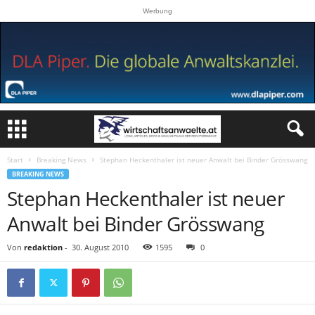
Werbung
Start
Breaking News
Stephan Heckenthaler ist neuer Anwalt bei Binder Grösswang
BREAKING NEWS
Stephan Heckenthaler ist neuer
Anwalt bei Binder Grösswang
Von
redaktion
-
30. August 2010
1595
0