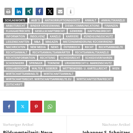
SCHLAGWORTE
AGB´S
ANTIKORRUPTIONSGESETZ
ANWALT
ANWALTSKANZLEI
ARBEITSRECHT
BINDER GROESSWANG
DIEMA COMMUNICATIONS
FINANZEN
FLUGGASTRECHTE
GESELLSCHAFTSRECHT
GEWERBE
HAFTUNGSRECHT
INFORMATION
INSOLVENZ
KANZLEI
KARRIERE
KÜNDIGUNGSSCHUTZ
LIEGENSCHAFTEN
M&A
MAGAZIN
MIETZINSMINDERUNG RÜCKWIRKEND
NACHRICHTEN
NEW MEDIA
NEWS
ÖSTERREICH
RECHT
RECHTSANWAELTE
RECHTSANWALT
RECHTSANWALTSANWÄRTER
RECHTSANWALTSKANZLEI
RECHTSINFORMATION
RECHTSINO
SCHIEDSRECHT
SCHIEDSVERFAHREN
SCHOENHERR
SPRINGER
TOKNOW
URHEBERRECHT U. MARKENSCHUTZ
VERGABERECHT
WALTER J. SIEBERER
WETTBEWERBS- U. KARTELLRECHT
WIEN
WIRTSCHAFTSANWAELTE
WIRTSCHAFTSANWALT
WIRTSCHAFTSRECHT. WIRTSCHAFTSANWAELTE.EU
WIRTSCHAFTSSTRAFRECHT
ZEITSCHRIFT
Vorheriger Artikel
Nächster Artikel
Bildungsteilzeit: Neue
Johannes S. Schnitzer