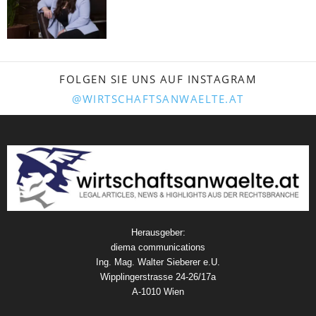
FOLGEN SIE UNS AUF INSTAGRAM
@WIRTSCHAFTSANWAELTE.AT
Herausgeber:
diema communications
Ing. Mag. Walter Sieberer e.U.
Wipplingerstrasse 24-26/17a
A-1010 Wien