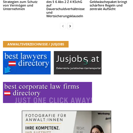
Strategien zum Schutz
des § 6 Abs 2 Z 4 KSchG
Geldwäschepaket bringt
von Vermögen und
auf
schärfere Regeln und
Unternehmen
Dauerschuldverhältnisse
zentrale Aufsicht
und
Wertsicherungsklauseln
ANWALTSVERZEICHNISSE / JUSJOBS