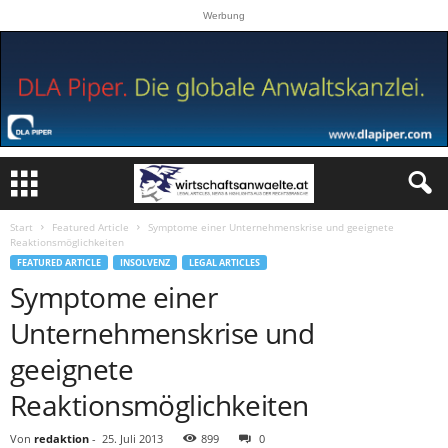
Werbung
Start
Featured Article
Symptome einer Unternehmenskrise und geeignete
Reaktionsmöglichkeiten
FEATURED ARTICLE
INSOLVENZ
LEGAL ARTICLES
Symptome einer
Unternehmenskrise und
geeignete
Reaktionsmöglichkeiten
Von
redaktion
-
25. Juli 2013
899
0