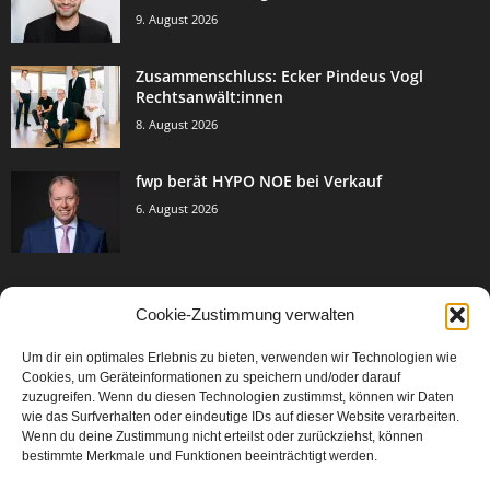
9. August 2026
Zusammenschluss: Ecker Pindeus Vogl
Rechtsanwält:innen
8. August 2026
fwp berät HYPO NOE bei Verkauf
6. August 2026
Cookie-Zustimmung verwalten
BELIEBTE KATEGORIE
Um dir ein optimales Erlebnis zu bieten, verwenden wir Technologien wie
3005
Events & Success
Cookies, um Geräteinformationen zu speichern und/oder darauf
2067
zuzugreifen. Wenn du diesen Technologien zustimmst, können wir Daten
Breaking News
wie das Surfverhalten oder eindeutige IDs auf dieser Website verarbeiten.
1979
Aktuelles
Wenn du deine Zustimmung nicht erteilst oder zurückziehst, können
bestimmte Merkmale und Funktionen beeinträchtigt werden.
846
Featured Article