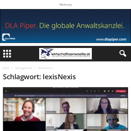
Werbung
Start
Schlagworte
LexisNexis
Schlagwort: lexisNexis