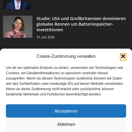
Studie: USA und Großbritannien dominieren
globales Rennen um Batteriespeicher-
Investitionen
31. Juli 2026
Cookie-Zustimmung verwalten
BELIEBTE KATEGORIE
Um dir ein optimales Erlebnis zu bieten, verwenden wir Technologien wie
3004
Events & Success
Cookies, um Geräteinformationen zu speichern und/oder darauf
2067
zuzugreifen. Wenn du diesen Technologien zustimmst, können wir Daten
Breaking News
wie das Surfverhalten oder eindeutige IDs auf dieser Website verarbeiten.
1978
Aktuelles
Wenn du deine Zustimmung nicht erteilst oder zurückziehst, können
bestimmte Merkmale und Funktionen beeinträchtigt werden.
846
Featured Article
567
Karriere
Akzeptieren
302
Legal Articles
229
Leitartikel
Ablehnen