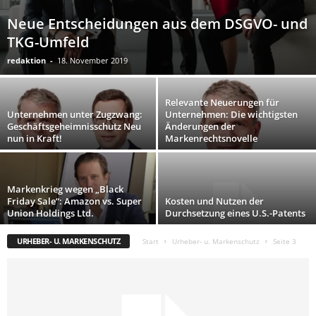
Neue Entscheidungen aus dem DSGVO- und
TKG-Umfeld
redaktion
-
18. November 2019
Relevante Neuerungen für
Unternehmen unter Zugzwang:
Unternehmen: Die wichtigsten
Geschäftsgeheimnisschutz Neu
Änderungen der
nun in Kraft!
Markenrechtsnovelle
Markenkrieg wegen „Black
Friday Sale“: Amazon vs. Super
Kosten und Nutzen der
Union Holdings Ltd.
Durchsetzung eines U.S.-Patents
URHEBER- U. MARKENSCHUTZ
Start
Urheber- u. Markenschutz
Seite 3