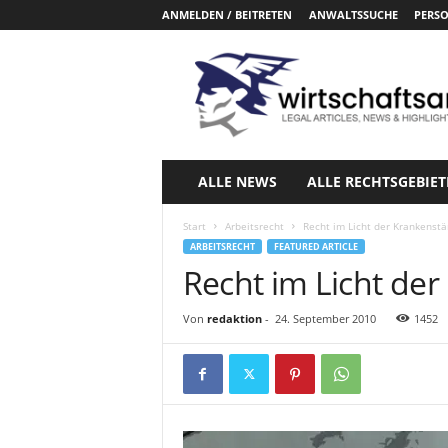
ANMELDEN / BEITRETEN
ANWALTSSUCHE
PERSO
W
i
r
t
s
c
h
ALLE NEWS
ALLE RECHTSGEBIET
a
f
Start
Arbeitsrecht
Recht im Licht der Krankenst
t
ARBEITSRECHT
FEATURED ARTICLE
s
Recht im Licht de
a
n
Von
redaktion
-
24. September 2010
1452
w
a
e
l
t
e
.