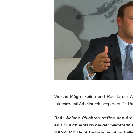
a
t
Welche Möglichkeiten und Rechte der Ar
Interview mit Arbeitsrechtsexperten Dr. R
Red:
Welche Pflichten treffen den Arb
es z.B. sich einfach bei der Sekretäri
GANZERT:
Der Arbeitnehmer ist im Falle 