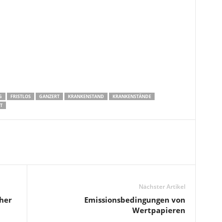
G
FRISTLOS
GANZERT
KRANKENSTAND
KRANKENSTÄNDE
T
Nächster Artikel
her
Emissionsbedingungen von
Wertpapieren