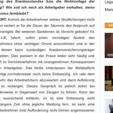
ng des Krankenstandes bzw. die Nichtvorlage der
Lega
? Wie soll ich mich als Arbeitgeber verhalten, wenn
Mana
nlos fernbleibt?
RT:
Kommt der Arbeitnehmer seinen Verpflichtungen nicht
AN
so verliert er für die Dauer der Säumnis den Anspruch auf
nentgelt. Bei weiteren Sanktionen ist Vorsicht geboten! Es
z.B. falsch, sofort einen vorzeitigen Austritt des
tnehmers ohne wichtigen Grund anzunehmen und in der
 diesen beim zuständigen Krankenversicherungsträger
lden. Dies passiert in der Praxis leider sehr häufig und
oft zu Gerichtsverfahren mit unangenehmen Konsequenzen
n Arbeitgeber. Das bloße Unterlassen der Meldepflicht
ertigt normalerweise noch keine Entlassung. Ich rate dem
kkehr des Arbeitnehmers abzuwarten und dann Aufklärung
zu verlangen. Dieses Gespräch ist jedoch sofort bei
lerweise in Gegenwart von Zeugen zu führen. Kann der
t ausreichend erklären, so ist eine Entlassung wohl
r längere Zeit ohne jegliche Meldung fern, so kann eine
rbeitnehmer trotz Aufforderung nicht binnen angemessener