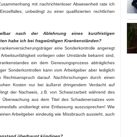
m Zusammenhang mit nachrichtenloser Abwesenheit rate ich
nzelfalles, unbedingt zu einer qualifizierten rechtlichen
telbar nach der Ablehnung eines kurzfristigen
ten habe ich bei fragwürdigen Krankenständen?
ankenversicherungsträger eine Sonderkontrolle angeregt
 Arbeitsunfähigkeit vorliegen oder Umstände bekannt sind,
rankenstandes ein dem Genesungsprozess abträgliches
iger Sonderkontrollen kann vom Arbeitgeber aber lediglich
n Rechtsanspruch darauf. Nachforschungen durch einen
 hohen Kosten nur bei äußerst dringendem Verdacht auf
ingt der Nachweis, z.B. von Schwarzarbeit während des
er Überwachung aus dem Titel des Schadenersatzes vom
keinesfalls unüberlegt eine Entlassung auszusprechen! Wie
für einen Arbeitgeber eindeutig wie Missbrauch aussieht, auch
kenstand überhaupt kündigen?