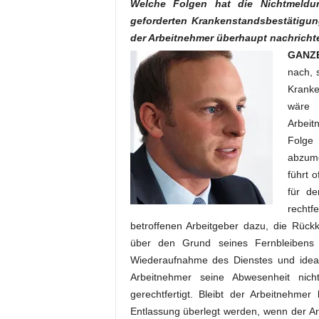
Welche Folgen hat die Nichtmeldu
geforderten Krankenstandsbestätigung
der Arbeitnehmer überhaupt nachrichte
GANZE
nach, 
Kranke
wäre 
Arbei
Folge
abzume
führt 
für de
rechtf
betroffenen Arbeitgeber dazu, die Rüc
über den Grund seines Fernbleibens 
Wiederaufnahme des Dienstes und idea
Arbeitnehmer seine Abwesenheit nich
gerechtfertigt. Bleibt der Arbeitnehme
Entlassung überlegt werden, wenn der A