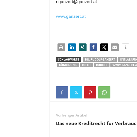
r.ganzert@ganzert.at
www.ganzert.at
SCHLAGWORTE
DR. RUDOLF GANZERT
ENTLASSUN
KÜNDIGUNG
RECHT
RUDOLF
WWW.GANZERT.A
Vorheriger Artikel
Das neue Kreditrecht für Verbrauc