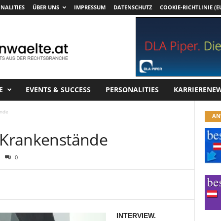
NALITIES
ÜBER UNS
IMPRESSUM
DATENSCHUTZ
COOKIE-RICHTLINIE (E
E
EVENTS & SUCCESS
PERSONALITIES
KARRIERENE
ände
AN
r Krankenstände
0
INTERVIEW.