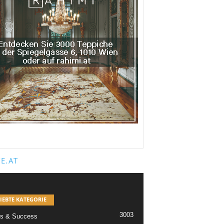
E.AT
IEBTE KATEGORIE
3003
s & Success