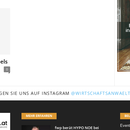
els
0
GEN SIE UNS AUF INSTAGRAM
@WIRTSCHAFTSANWAELT
MEHR ERFAHREN
BEL
Event
fwp berät HYPO NOE bei