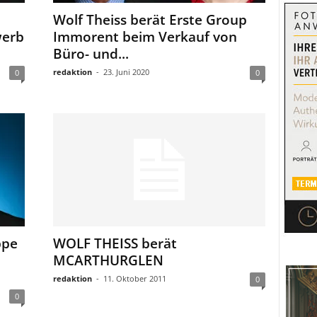
Wolf Theiss berät Erste Group
werb
Immorent beim Verkauf von
Büro- und...
redaktion
-
23. Juni 2020
0
0
ppe
WOLF THEISS berät
MCARTHURGLEN
redaktion
-
11. Oktober 2011
0
0