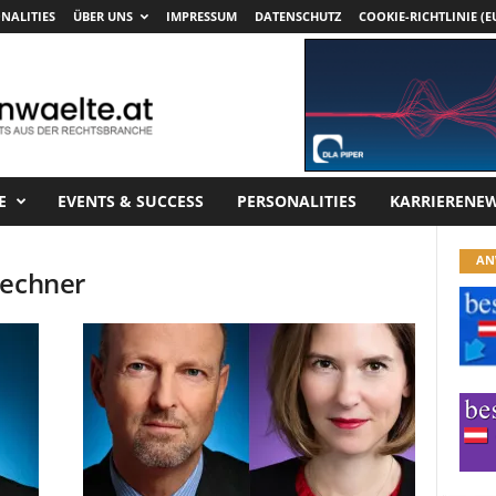
NALITIES
ÜBER UNS
IMPRESSUM
DATENSCHUTZ
COOKIE-RICHTLINIE (E
E
EVENTS & SUCCESS
PERSONALITIES
KARRIERENE
AN
lechner