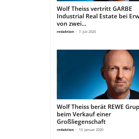
a
Wolf Theiss vertritt GARBE
t
Industrial Real Estate bei Er
von zwei...
redaktion
-
7. Juli 2020
Wolf Theiss berät REWE Gru
beim Verkauf einer
Großliegenschaft
redaktion
-
13. Januar 2020