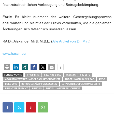
finanzstrafrechtlichen Vorbeugung und Betrugsbekämpfung.
Fazit:
Es bleibt nunmehr der weitere Gesetzgebungsprozess
abzuwarten und bleibt es der Praxis vorbehalten, wie die geplanten
Änderungen sich tatsächlich umsetzen lassen.
RA Dr. Alexander Mirtl, M.B.L. (
Alle Artikel von Dr. Mirtl
)
www.hasch.eu
SCHLAGWORTE
§ 109B ESTG
§ 207 ABS 2 BAO
§ 62 ESTG
§ 82 ESTG
ABGABENVERWALTUNGSORGANISATIONSGESETZ
ÄNDERUNGEN IN DER BAO
AVOG
BBKG 2010
BETRUGSBEKÄMPFUNGSGESETZ
EU-POLIZEIKOOPERATIONSGESETZ
FINANZSTRAFRECHT
FINSTRG
MITTEILUNGSVERPFLICHTUNG