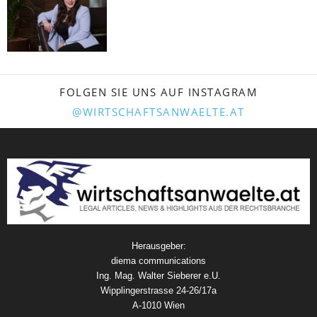
FOLGEN SIE UNS AUF INSTAGRAM
@WIRTSCHAFTSANWAELTE.AT
Herausgeber:
diema communications
Ing. Mag. Walter Sieberer e.U.
Wipplingerstrasse 24-26/17a
A-1010 Wien