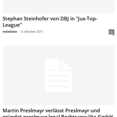
Stephan Steinhofer von DBJ in "Jus-Top-
League"
redaktion
-
4. Oktober 2011
0
Martin Preslmayr verlässt Preslmayr und
gründet preslmayr.legal Rechtsanwälte GmbH