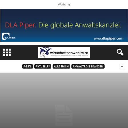
Werbung
AGB´S
AKTUELLES
ALLGEMEIN
ANWÄLTE DIE BEWEGEN