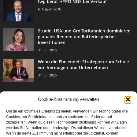
fwp berät HYPO NOE bei Verkauf
6. August 2026
Studie: USA und Großbritannien dominieren
globales Rennen um Batteriespeicher-
Investitionen
31. Juli 2026
Wenn die Ehe endet: Strategien zum Schutz
von Vermögen und Unternehmen
31. Juli 2026
Cookie-Zustimmung verwalten
BELIEBTE KATEGORIE
Um dir ein optimales Erlebnis zu bieten, verwenden wir Technologien wie
3003
Events & Success
Cookies, um Geräteinformationen zu speichern und/oder darauf
2067
zuzugreifen. Wenn du diesen Technologien zustimmst, können wir Daten
Breaking News
wie das Surfverhalten oder eindeutige IDs auf dieser Website verarbeiten.
1977
Aktuelles
Wenn du deine Zustimmung nicht erteilst oder zurückziehst, können