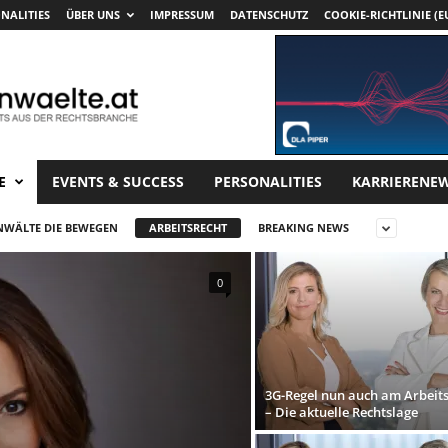
NALITIES
ÜBER UNS
IMPRESSUM
DATENSCHUTZ
COOKIE-RICHTLINIE (E
E
EVENTS & SUCCESS
PERSONALITIES
KARRIERENE
NWÄLTE DIE BEWEGEN
ARBEITSRECHT
BREAKING NEWS
0
3G-Regel nun auch am Arbeits
– Die aktuelle Rechtslage