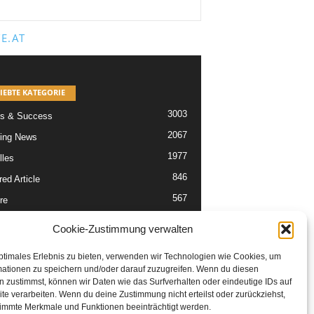
E.AT
IEBTE KATEGORIE
3003
s & Success
2067
ing News
1977
lles
846
ed Article
567
re
302
Articles
Cookie-Zustimmung verwalten
229
tikel
ptimales Erlebnis zu bieten, verwenden wir Technologien wie Cookies, um
mationen zu speichern und/oder darauf zuzugreifen. Wenn du diesen
 zustimmst, können wir Daten wie das Surfverhalten oder eindeutige IDs auf
te verarbeiten. Wenn du deine Zustimmung nicht erteilst oder zurückziehst,
immte Merkmale und Funktionen beeinträchtigt werden.