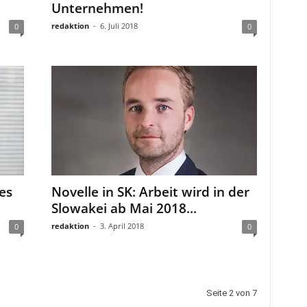
Unternehmen!
redaktion
-
6. Juli 2018
0
0
es
Novelle in SK: Arbeit wird in der
Slowakei ab Mai 2018...
redaktion
-
3. April 2018
0
0
Seite 2 von 7