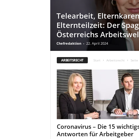
a
t
Telearbeit, Elternkare
Elternteilzeit: Der Spag
Österreichs Arbeitswel
Chefredaktion
-
22. April 2024
ARBEITSRECHT
Start
Arbeitsrecht
Seite
Coronavirus – Die 15 wichtig
Antworten für Arbeitgeber