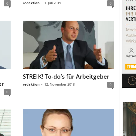
redaktion
-
1. Juli 2019
0
0
STREIK! To-do’s für Arbeitgeber
er
redaktion
-
12. November 2018
0
0