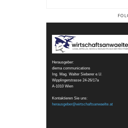
FOL
Herausgeber:
diema communications
Ing. Mag. Walter Sieberer e.U.
Wipplingerstrasse 24-26/17a
A-1010 Wien
Kontaktieren Sie uns:
herausgeber@wirtschaftsanwaelte.at