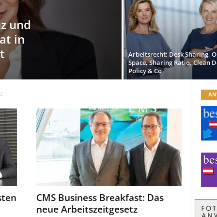
nz und
at in
t
Arbeitsrecht: Desk Sharing, 
Space, Sharing Ratio, Clean D
Policy & Co
AN
 2
sten
CMS Business Breakfast: Das
neue Arbeitszeitgesetz