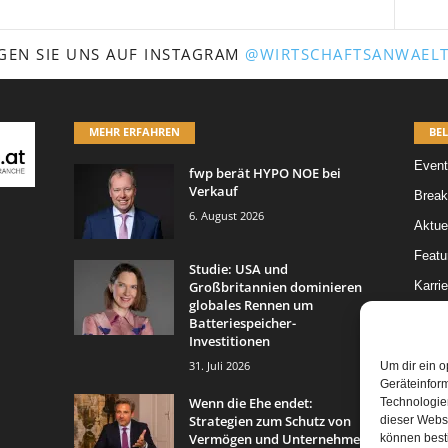
GEN SIE UNS AUF INSTAGRAM
@WIRTSCHAFTSANWAELT
MEHR ERFAHREN
BEL
Event
fwp berät HYPO NOE bei
Verkauf
Break
6. August 2026
Aktue
Featur
Studie: USA und
Großbritannien dominieren
Karrie
globales Rennen um
Legal 
Batteriespeicher-
Investitionen
Leitar
31. Juli 2026
Um dir ein o
Geräteinfor
Wenn die Ehe endet:
Technologien
Strategien zum Schutz von
dieser Websi
Vermögen und Unternehmen
können best