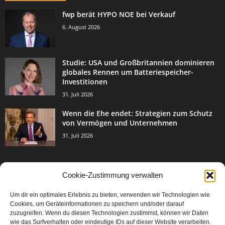
fwp berät HYPO NOE bei Verkauf
6. August 2026
Studie: USA und Großbritannien dominieren
globales Rennen um Batteriespeicher-
Investitionen
31. Juli 2026
Wenn die Ehe endet: Strategien zum Schutz
von Vermögen und Unternehmen
31. Juli 2026
Cookie-Zustimmung verwalten
BELIEBTE KATEGORIE
Um dir ein optimales Erlebnis zu bieten, verwenden wir Technologien wie
3003
Events & Success
Cookies, um Geräteinformationen zu speichern und/oder darauf
2067
zuzugreifen. Wenn du diesen Technologien zustimmst, können wir Daten
Breaking News
wie das Surfverhalten oder eindeutige IDs auf dieser Website verarbeiten.